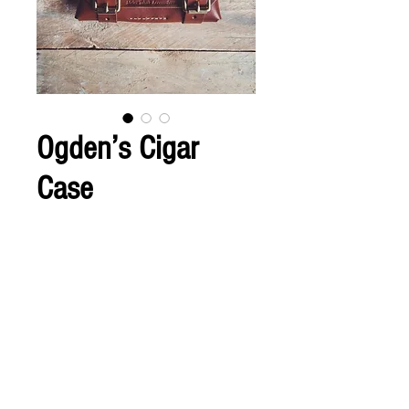
Ogden’s Cigar
Case
Preis
CHF 235.00
Anzahl
*
In den Warenkorb